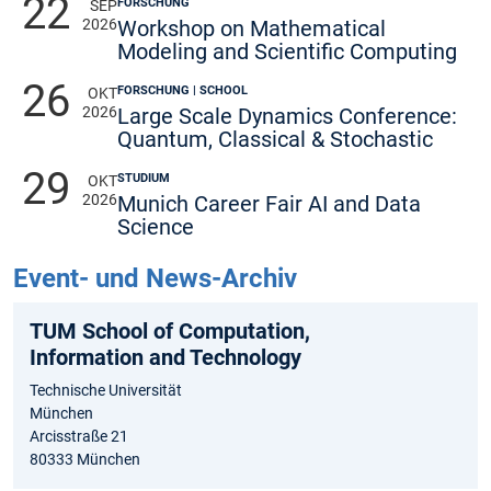
22
FORSCHUNG
SEP
2026
Workshop on Mathematical
Modeling and Scientific Computing
26
FORSCHUNG | SCHOOL
OKT
2026
Large Scale Dynamics Conference:
Quantum, Classical & Stochastic
29
STUDIUM
OKT
2026
Munich Career Fair AI and Data
Science
Event- und News-Archiv
TUM School of Computation,
Information and Technology
Technische Universität
München
Arcisstraße 21
80333 München