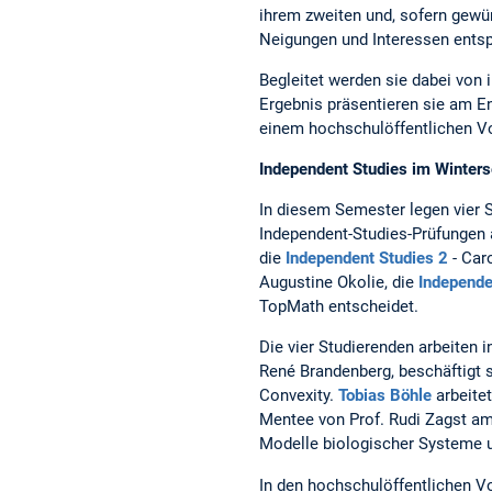
ihrem zweiten und, sofern gewün
Neigungen und Interessen ents
Begleitet werden sie dabei von 
Ergebnis präsentieren sie am E
einem hochschulöffentlichen Vo
Independent Studies im Winte
In diesem Semester legen vier S
Independent-Studies-Prüfungen 
die
Independent Studies 2
- Car
Augustine Okolie, die
Independe
TopMath entscheidet.
Die vier Studierenden arbeiten 
René Brandenberg, beschäftigt 
Convexity.
Tobias Böhle
arbeite
Mentee von Prof. Rudi Zagst am
Modelle biologischer Systeme u
In den hochschulöffentlichen V