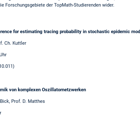
h die Forschungsgebiete der TopMath-Studierenden wider.
rence for estimating tracing probability in stochastic epidemic mo
f. Ch. Kuttler
 Uhr
10.011)
amik von komplexen Oszillatornetzwerken
 Bick, Prof. D. Matthes
r