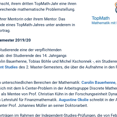
scht, ihrem dritten TopMath-Jahr eine ihren
prechende mathematische Problemstellung.
ihrer Mentorin oder ihrem Mentor. Das
nde eines TopMath-Jahres unter anderem in
rtrag.
rsemester 2019/20
tudierende eine der verpflichtenden
ab: drei Studierende des 14. Jahrgangs
olin Bauerhenne, Tobias Böhle und Michel Kschonnek -, ein Studiere
nt Studies
des 2. Master-Semesters, die über die Aufnahme in den
in unterschiedlichen Bereichen der Mathematik:
Carolin Bauerhenne
sich mit dem k-Center-Problem in der Arbeitsgruppe Discrete Mathe
t als Mentee von Prof. Christian Kühn in der Forschungseinheit Dyn
 Lehrstuhl für Finanzmathematik.
Augustine Okolie
schreibt in der
nter Prof. Johannes Müller an seiner Doktorarbeit.
orträgen im Rahmen der Independent-Studies-Prüfungen, die von Feb