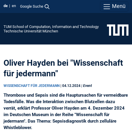
Menü
de
en
Google Suche
TUM School of Computation, Information and Technology
Technische Universität München
Oliver Hayden bei "Wissenschaft
für jedermann"
WISSENSCHAFT FÜR JEDERMANN
|
04.12.2024
| Event
Thrombose und Sepsis sind die Hauptursachen für vermeidbare
Todesfälle. Was die Interaktion zwischen Blutzellen dazu
verrät, erklärt Professor Oliver Hayden am 4. Dezember 2024
im Deutschen Museum in der Reihe "Wissenschaft für
jedermann". Das Thema: Sepsisdiagnostik durch zelluläre
Whistleblower.