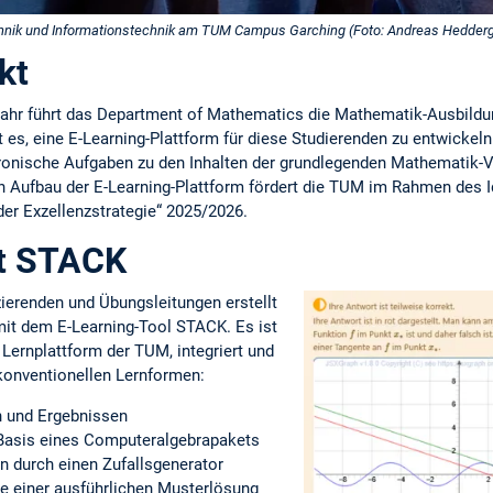
chnik und Informationstechnik am TUM Campus Garching (Foto: Andreas Hedderg
ekt
Jahr führt das Department of Mathematics die Mathematik-Ausbildun
 es, eine E-Learning-Plattform für diese Studierenden zu entwickeln.
tronische Aufgaben zu den Inhalten der grundlegenden Mathematik-V
n Aufbau der E-Learning-Plattform fördert die TUM im Rahmen des
er Exzellenzstrategie“ 2025/2026.
t STACK
erenden und Übungsleitungen erstellt
it dem E-Learning-Tool STACK. Es ist
 Lernplattform der TUM, integriert und
 konventionellen Lernformen:
n und Ergebnissen
 Basis eines Computeralgebrapakets
 durch einen Zufallsgenerator
ve einer ausführlichen Musterlösung