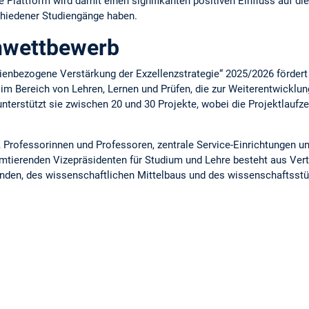
e Plattform wird damit einen signifikanten positiven Einfluss auf d
chiedener Studiengänge haben.
nwettbewerb
enbezogene Verstärkung der Exzellenzstrategie“ 2025/2026 fördert 
 im Bereich von Lehren, Lernen und Prüfen, die zur Weiterentwicklu
 unterstützt sie zwischen 20 und 30 Projekte, wobei die Projektlauf
 Professorinnen und Professoren, zentrale Service-Einrichtungen u
amtierenden Vizepräsidenten für Studium und Lehre besteht aus Vert
enden, des wissenschaftlichen Mittelbaus und des wissenschaftsst