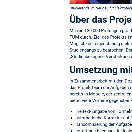
Studierende im Neubau für Elektrote
Über das Proj
Mit rund 30.000 Prüfungen pro 
TUM durch. Ziel des Projekts ist
Möglichkeit, eigenständig elek
Studiengangs zu bearbeiten. De
„Studienbezogene Verstärkung d
Umsetzung mi
In Zusammenarbeit mit den Dozi
das Projektteam die Aufgaben m
bereits in Moodle, der zentralen
bietet viele Vorteile gegenüber
Freitext-Eingabe von Formel
automatische Korrektur auf
Randomisierung der Aufgaben
sofortiges Feedback inklusi