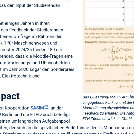
 das den Input der Studierenden
t einigen Jahren in ihren
t das Feedback der Studierenden
ut einer Umfrage im Rahmen der
k 1 für Maschinenwesen und
mester 2024/25 fanden 180 der
renden, dass die Moodle-Fragen eine
zum Vorlesungs- und Übungsbetrieb
lt im Jahr 2020 sogar den Sonderpreis
t Elektrotechnik und
mpact
Das E-Learning-Tool STACK biet
eingegebene Funktion mit der 
ten Kooperation
SASIM
, an der
Musterlösung abzugleichen und
Feedback zu erhalten. Die Auf
Berlin und die ETH Zürich beteiligt
ETH Zürich entwickelt. (Grafik
f einen umfangreichen Aufgabenpool
ifen, der sich an die spezifischen Bedürfnisse der TUM anpassen un