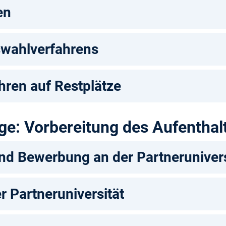
en
swahlverfahrens
ren auf Restplätze
e: Vorbereitung des Aufenthal
d Bewerbung an der Partnerunivers
r Partneruniversität