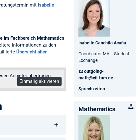
eratungstermin mit
Isabelle
de im Fachbereich Mathematics
Isabelle Canchila Acuña
eitere Informationen zu den
illierte
Übersicht aller
Coordinator MA – Student
Exchange
outgoing-
esen Anbieter übertragen.
math@cit.tum.de
Einmalig aktivieren
Sprechzeiten
n
Mathematics