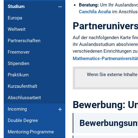
Beratung:
Um Ihr Auslandsvo
Studium
Canchila Acuña
im Anschluss
Europa
Partnerunivers
Weltweit
Auf der nachfolgenden Karte fin
Partnerschaften
ihr Auslandsstudium absolvieren
verschiedenen Einrichtungen zu 
Freemover
Mathematics-Partneruniversitä
Stipendien
Wenn Sie externe Inhalte
Praktikum
Kurzaufenthalt
Abschlussarbeit
Bewerbung: Un
Incoming
Double Degree
Bewerbungsunt
Mentoring-Programme