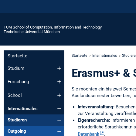
TUM School of Computation, Information and Technology
Technische Universität München
Startseite
Startseite
Internationales
Studiere
Studium
Erasmus+ & 
Forschung
Sie möchten ein bis zwei Semes
School
Auslandssemester bewerben, nu
Infoveranstaltung:
Besuchen 
Internationales
zur Veranstaltung veröffentli
Studieren
Eigenrecherche:
Informieren
erforderliche Sprachkenntni
Outgoing
Datenbank
.