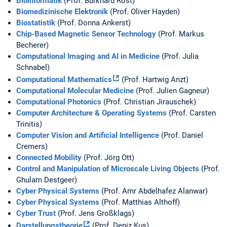
Bioinformatik
(Prof. Burkhard Rost)
Biomedizinische Elektronik
(Prof. Oliver Hayden)
Biostatistik
(Prof. Donna Ankerst)
Chip-Based Magnetic Sensor Technology
(Prof. Markus
Becherer)
Computational Imaging and AI in Medicine
(Prof. Julia
Schnabel)
Computational Mathematics
(Prof. Hartwig Anzt)
Computational Molecular Medicine
(Prof. Julien Gagneur)
Computational Photonics
(Prof. Christian Jirauschek)
Computer Architecture & Operating Systems
(Prof. Carsten
Trinitis)
Computer Vision and Artificial Intelligence
(Prof. Daniel
Cremers)
Connected Mobility
(Prof. Jörg Ott)
Control and Manipulation of Microscale Living Objects
(Prof.
Ghulam Destgeer)
Cyber Physical Systems
(Prof. Amr Abdelhafez Alanwar)
Cyber Physical Systems
(Prof. Matthias Althoff)
Cyber Trust
(Prof. Jens Großklags)
Darstellungstheorie
(Prof. Deniz Kus)