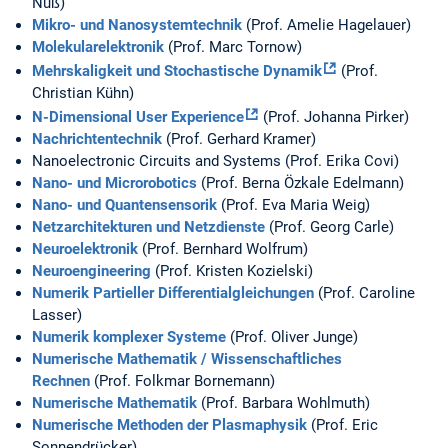
Nuß)
Mikro- und Nanosystemtechnik
(Prof. Amelie Hagelauer)
Molekularelektronik
(Prof. Marc Tornow)
Mehrskaligkeit und Stochastische Dynamik
(Prof.
Christian Kühn)
N-Dimensional User Experience
(Prof. Johanna Pirker)
Nachrichtentechnik
(Prof. Gerhard Kramer)
Nanoelectronic Circuits and Systems (Prof. Erika Covi)
Nano- und Microrobotics
(Prof. Berna Özkale Edelmann)
Nano- und Quantensensorik
(Prof. Eva Maria Weig)
Netzarchitekturen und Netzdienste
(Prof. Georg Carle)
Neuroelektronik
(Prof. Bernhard Wolfrum)
Neuroengineering
(Prof. Kristen Kozielski)
Numerik Partieller Differentialgleichungen
(Prof. Caroline
Lasser)
Numerik komplexer Systeme
(Prof. Oliver Junge)
Numerische Mathematik / Wissenschaftliches
Rechnen
(Prof. Folkmar Bornemann)
Numerische Mathematik
(Prof. Barbara Wohlmuth)
Numerische Methoden der Plasmaphysik
(Prof. Eric
Sonnendrücker)