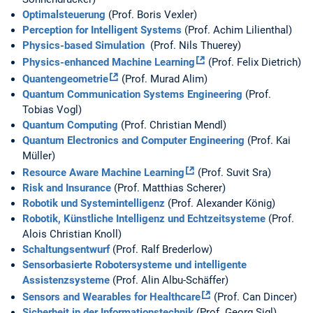
Optimalsteuerung
(Prof. Boris Vexler)
Perception for Intelligent Systems
(Prof. Achim Lilienthal)
Physics-based Simulation
(Prof. Nils Thuerey)
Physics-enhanced Machine Learning
(Prof. Felix Dietrich)
Quantengeometrie
(Prof. Murad Alim)
Quantum Communication Systems Engineering
(Prof.
Tobias Vogl)
Quantum Computing
(Prof. Christian Mendl)
Quantum Electronics and Computer Engineering
(Prof. Kai
Müller)
Resource Aware Machine Learning
(Prof. Suvit Sra)
Risk and Insurance
(Prof. Matthias Scherer)
Robotik und Systemintelligenz
(Prof. Alexander König)
Robotik, Künstliche Intelligenz und Echtzeitsysteme
(Prof.
Alois Christian Knoll)
Schaltungsentwurf
(Prof. Ralf Brederlow)
Sensorbasierte Robotersysteme und intelligente
Assistenzsysteme
(Prof. Alin Albu-Schäffer)
Sensors and Wearables for Healthcare
(Prof. Can Dincer)
Sicherheit in der Informationstechnik
(Prof. Georg Sigl)