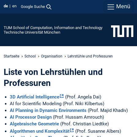
Menü
de
en
Google Suche
TUM School of Computation, Information and Technology
Technische Universität München
Startseite
School
Organisation
Lehrstühle und Professuren
Liste von Lehrstühlen und
Professuren
3D Artificial Intelligence
(Prof. Angela Dai)
AI for Scientific Modeling (Prof. Niki Kilbertus)
AI Planning in Dynamic Environments
(Prof. Majid Khadiv)
AI Processor Design
(Prof. Hussam Amrouch)
Algebraische Geometrie
(Prof. Christian Liedtke)
Algorithmen und Komplexität
(Prof. Susanne Albers)