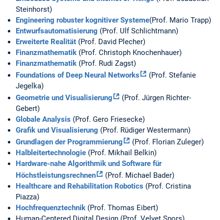
Steinhorst)
Engineering robuster kognitiver Systeme
(Prof. Mario Trapp)
Entwurfsautomatisierung
(Prof. Ulf Schlichtmann)
Erweiterte Realität
(Prof. David Plecher)
Finanzmathematik
(Prof. Christoph Knochenhauer)
Finanzmathematik
(Prof. Rudi Zagst)
Foundations of Deep Neural Networks
(Prof. Stefanie
Jegelka)
Geometrie und Visualisierung
(Prof. Jürgen Richter-
Gebert)
Globale Analysis
(Prof. Gero Friesecke)
Grafik und Visualisierung
(Prof. Rüdiger Westermann)
Grundlagen der Programmierung
(Prof. Florian Zuleger)
Halbleitertechnologie
(Prof. Mikhail Belkin)
Hardware-nahe Algorithmik und Software für
Höchstleistungsrechnen
(Prof. Michael Bader)
Healthcare and Rehabilitation Robotics
(Prof. Cristina
Piazza)
Hochfrequenztechnik
(Prof. Thomas Eibert)
Human-Centered Digital Design (Prof. Velvet Spors)