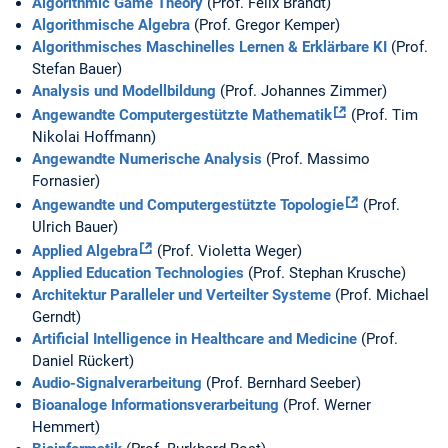
Algorithmic Game Theory
(Prof. Felix Brandt)
Algorithmische Algebra
(Prof. Gregor Kemper)
Algorithmisches Maschinelles Lernen & Erklärbare KI
(Prof.
Stefan Bauer)
Analysis und Modellbildung
(Prof. Johannes Zimmer)
Angewandte Computergestützte Mathematik
(Prof. Tim
Nikolai Hoffmann)
Angewandte Numerische Analysis
(Prof. Massimo
Fornasier)
Angewandte und Computergestützte Topologie
(Prof.
Ulrich Bauer)
Applied Algebra
(Prof. Violetta Weger)
Applied Education Technologies
(Prof. Stephan Krusche)
Architektur Paralleler und Verteilter Systeme
(Prof. Michael
Gerndt)
Artificial Intelligence in Healthcare and Medicine
(Prof.
Daniel Rückert)
Audio-Signalverarbeitung
(Prof. Bernhard Seeber)
Bioanaloge Informationsverarbeitung
(Prof. Werner
Hemmert)