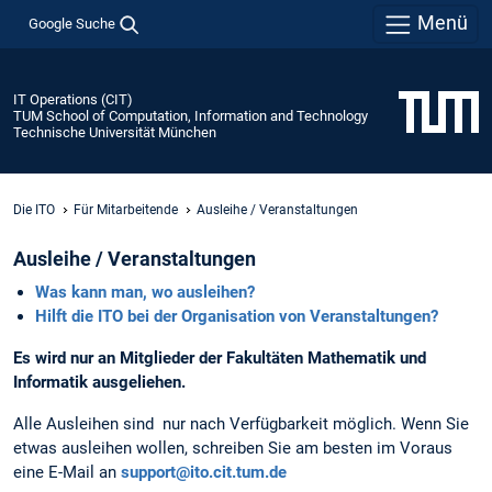
Menü
Google Suche
IT Operations (CIT)
TUM School of Computation, Information and Technology
Technische Universität München
Die ITO
Für Mitarbeitende
Ausleihe / Veranstaltungen
Ausleihe / Veranstaltungen
Was kann man, wo ausleihen?
Hilft die ITO bei der Organisation von Veranstaltungen?
Es wird nur an Mitglieder der Fakultäten Mathematik und
Informatik ausgeliehen.
Alle Ausleihen sind nur nach Verfügbarkeit möglich. Wenn Sie
etwas ausleihen wollen, schreiben Sie am besten im Voraus
eine E-Mail an
support@ito.cit.tum.de