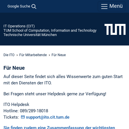
Menü
Google Suche
IT Operations (CIT)
TUM School of Computation, Information and Technology
Technische Universität München
Die ITO
Für Mitarbeitende
Für Neue
Für Neue
Auf dieser Seite findet sich alles Wissenwerte zum guten Start
mit den Diensten der ITO.
Bei Fragen steht unser Helpdesk gerne zur Verfügung!
ITO Helpdesk
Hotline: 089/289-18018
Tickets:
support@ito.cit.tum.de
Sie finden zudem eine Zusammenfassung der wichtigsten