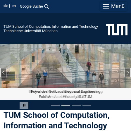
Menü
de
en
Google Suche
TUM School of Computation, Information and Technology
Technische Universität München
Vorheriger Slide
N
Foyer des Neubaus Electrical Engineering
Foto: Andreas Heddergott / TUM
Slide 2 von 4
Carousel pausieren
TUM School of Computation,
Information and Technology