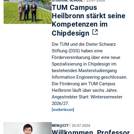
|
STUDIUM, SCHOOL
23.07.2026
TUM Campus
Heilbronn stärkt seine
Kompetenzen im
Chipdesign
Die TUM und die Dieter Schwarz
Stiftung (DSS) haben eine
Fördervereinbarung über eine neue
Spezialisierung in Chipdesign im
bestehenden Masterstudiengang
Information Engineering geschlossen.
Die Förderung am TUM Campus
Heilbronn läuft über sechs Jahre.
Angestrebter Start: Wintersemester
2026/27.
[weiterlesen]
|
NEW@CIT
20.07.2026
Willkommen, Professor