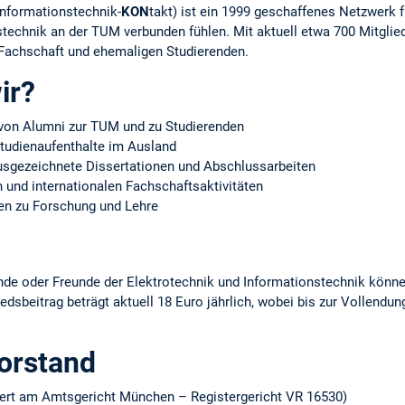
nformationstechnik-
KON
takt) ist ein 1999 geschaffenes Netzwerk fü
technik an der TUM verbunden fühlen. Mit aktuell etwa 700 Mitglied
Fachschaft und ehemaligen Studierenden.
ir?
von Alumni zur TUM und zu Studierenden
Studienaufenthalte im Ausland
ausgezeichnete Dissertationen und Abschlussarbeiten
 und internationalen Fachschaftsaktivitäten
en zu Forschung und Lehre
ende oder Freunde der Elektrotechnik und Informationstechnik könn
edsbeitrag beträgt aktuell 18 Euro jährlich, wobei bis zur Vollendu
orstand
iert am Amtsgericht München – Registergericht VR 16530)