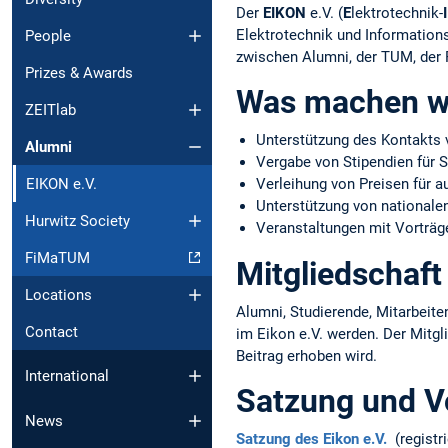
Der
EIKON
e.V. (
E
lektrotechnik-
I
Elektrotechnik und Informations
People
zwischen Alumni, der TUM, der 
Prizes & Awards
Was machen w
ZEITlab
Unterstützung des Kontakts 
Alumni
Vergabe von Stipendien für 
Verleihung von Preisen für 
EIKON e.V.
Unterstützung von nationalen
Hurwitz Society
Veranstaltungen mit Vorträg
FiMaTUM
Mitgliedschaft
Locations
Alumni, Studierende, Mitarbeit
Contact
im Eikon e.V. werden. Der Mitgli
Beitrag erhoben wird.
International
Satzung und V
News
Satzung des Eikon e.V.
(registr