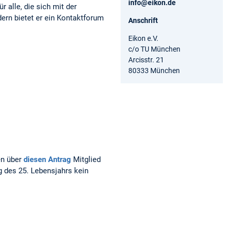
info@eikon.de
r alle, die sich mit der
ern bietet er ein Kontaktforum
Anschrift
Eikon e.V.
c/o TU München
Arcisstr. 21
80333 München
en über
diesen Antrag
Mitglied
ng des 25. Lebensjahrs kein