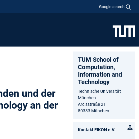
Google search
TUM School of
Computation,
Information and
Technology
nden und der
Technische Universität
München
nology an der
Arcisstraße 21
80333 München
Kontakt EIKON e.V.