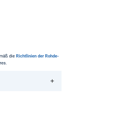
emäß die
Richtlinien der Rohde-
res.