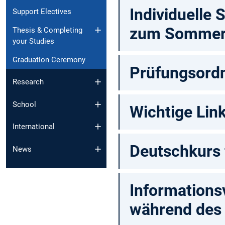
Individuelle
Support Electives
zum Sommer
Thesis & Completing
your Studies
Graduation Ceremony
Prüfungsord
Research
School
Wichtige Lin
International
Deutschkurs 
News
Informations
während des