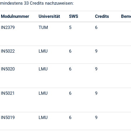
mindestens 33 Credits nachzuweisen:
Modulnummer
Universität
SWS
Credits
Bem
IN2379
TUM
5
6
IN5022
LMU
6
9
IN5020
LMU
6
9
IN5021
LMU
6
9
IN5019
LMU
6
9