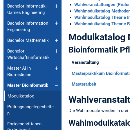
Wahlveranstaltungen (Prüfu
Bachelor Informatik:
Wahlmodulkatalog Methoden
Games Engineering
Wahlmodulkatalog Theorie In
Bachelor Information
Wahlmodulkatalog Theorie 
Engineering
Modulkatalog 
Bachelor Mathematik
Bioinformatik P
Bachelor
Wirtschaftsinformatik
Veranstaltung
Master AI in
Masterpraktikum Bioinformat
Biomedicine
Masterarbeit
Master Bioinformatik
Modulkatalog
Wahlveranstal
Prüfungsangelegenheite
Die Wahlmodule werden in drei 
n
Wahlmodulkatal
Fortgeschrittenen