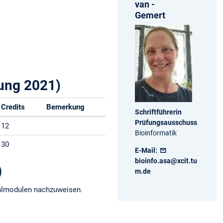
van ­
Gemert
nung 2021)
Credits
Bemerkung
Schriftführerin
Prüfungsausschuss
12
Bioinformatik
30
E-Mail:
bioinfo.asa@xcit.tu
)
m.de
ahlmodulen nachzuweisen.