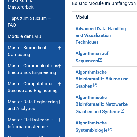
Praktikum &
Es sind Module im Umfang von 
Masterarbeit
Modul
Tipps zum Studium –
FAQ
Advanced Data Handling
and Visualization
Module der LMU
Techniques
Master Biomedical
Algorithmen auf
Computing
Sequenzen
Master Communications
Algorithmische
Electronics Engineering
Bioinformatik: Bäume und
Master Computational
Graphen
Science and Engineering
Algorithmische
Master Data Engineering
Bioinformatik: Netzwerke,
and Analytics
Graphen und Systeme
Master Elektrotechnik
Algorithmische
Informationstechnik
Systembiologie