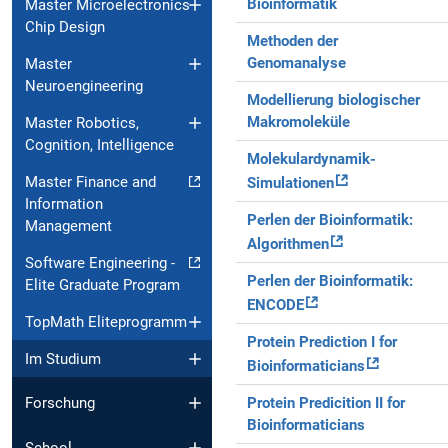
Bioinformatik
Master Microelectronics
Chip Design
Methoden der
Genomanalyse
Master
Neuroengineering
Modellierung biologischer
Makromoleküle
Master Robotics,
Cognition, Intelligence
Molekulardynamik-
Master Finance and
Simulationen
Information
Perlen der Bioinformatik:
Management
Algorithmen
Software Engineering -
Perlen der Bioinformatik:
Elite Graduate Program
ENCODE
TopMath Eliteprogramm
Protein Prediction I for
Im Studium
Bioinformaticians
Protein Predicition II for
Forschung
Bioinformaticians
School