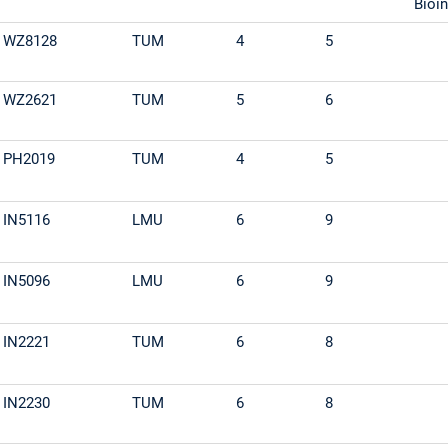
Bioi
WZ8128
TUM
4
5
WZ2621
TUM
5
6
PH2019
TUM
4
5
IN5116
LMU
6
9
IN5096
LMU
6
9
IN2221
TUM
6
8
IN2230
TUM
6
8