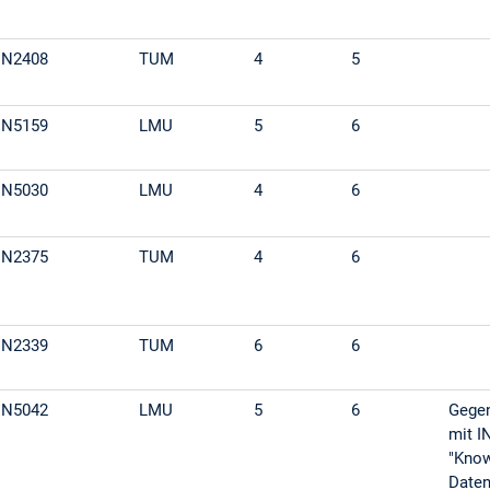
IN2408
TUM
4
5
IN5159
LMU
5
6
IN5030
LMU
4
6
IN2375
TUM
4
6
IN2339
TUM
6
6
IN5042
LMU
5
6
Gegen
mit I
"Know
Daten