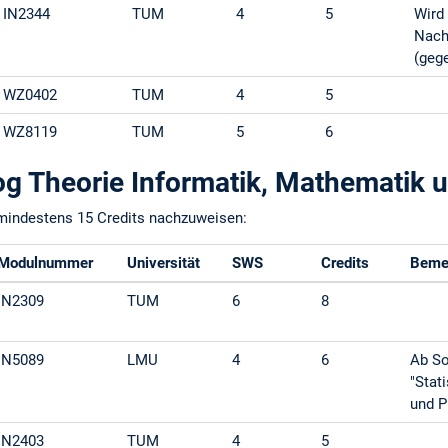
IN2344
TUM
4
5
Wird
Nach
(geg
WZ0402
TUM
4
5
WZ8119
TUM
5
6
 Theorie Informatik, Mathematik un
mindestens 15 Credits nachzuweisen:
Modulnummer
Universität
SWS
Credits
Beme
IN2309
TUM
6
8
IN5089
LMU
4
6
Ab So
"Stat
und P
IN2403
TUM
4
5