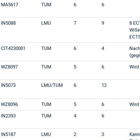
MA5617
TUM
6
6
IN5088
LMU
7
9
8 EC
WiSe
ECT
CIT4230001
TUM
6
4
Nach
(geg
WZ8097
TUM
5
6
Wird
IN5073
LMU/TUM
6
12
WZ8096
TUM
5
6
Wird
IN2393
TUM
4
6
IN5187
LMU
2
3
Kan