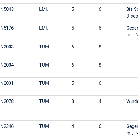
IN5043
LMU
5
6
Bis S
Disco
IN5176
LMU
5
6
Gegen
mit I
IN2003
TUM
6
8
IN2004
TUM
6
8
IN2031
TUM
5
6
IN2078
TUM
3
4
Wurde
IN2346
TUM
4
6
Gegen
mit I