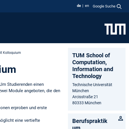
de
en
Google Suche
it Kolloquium
TUM School of
Computation,
uium
Information and
Technology
 Um Studierenden einen
Technische Universität
zwei Module angeboten, die den
München
Arcisstraße 21
80333 München
tionen erproben und erste
Berufspraktik
glicht eine vertiefte
um