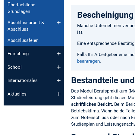
Überfachliche
Grundlagen
Bescheinigung 
Abschlussarbeit &
Manche Unternehmen verlange
Abschluss
ist.
Abschlussfeier
Eine entsprechende Bestätig
Forschung
Falls Ihr Arbeitgeber eine i
beantragen
.
School
Bestandteile un
Internationales
Das Modul Berufspraktikum (MA
Aktuelles
Studienleistung geht dieses Mo
schriftlichen Bericht.
Beim Beric
Betriebsklima. Wenn beide Teile
zum Notenschluss oder nach End
Studienplan und Leistungsnach