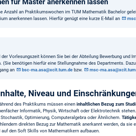
en für Master anerkennen lassen
che Anzahl an Praktikumswochen im TUM Mathematik Bachelor geleist
dium anerkennen lassen. Hierfür genügt eine kurze E-Mail an
msc
d der Vorlesungszeit können Sie bei der Abteilung Bewerbung und I
 (Sie benötigen hierfür eine Stellungnahme des Departments. Dazu 
ngang an
bsc-ma.asa@xcit.tum.de
bzw.
msc-ma.asa@xcit.tum
Inhalte, Niveau und Einschränkunge
während des Praktikums müssen einen
inhaltlichen Bezug zum Stud
fächer Informatik, Physik, Wirt­schaft oder Elek­tro­technik stehen.
Stochastik, Optimierung, Computeralgebra oder Ähnlichem.
Tätigke
ehlendem direkten Bezug zur Mathematik anerkannt werden, da sie 
d auf den Soft Skills von Mathematikern aufbauen.