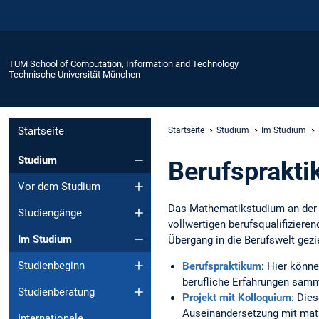
TUM School of Computation, Information and Technology
Technische Universität München
Startseite
Startseite
Studium
Im Studium
Studium
Berufsprakti
Vor dem Studium
Das Mathematikstudium an der T
Studiengänge
vollwertigen berufsqualifizier
Im Studium
Übergang in die Berufswelt gezi
Studienbeginn
Berufspraktikum
: Hier könne
berufliche Erfahrungen samm
Studienberatung
Projekt mit Kolloquium
: Die
Auseinandersetzung mit ma
Internationale