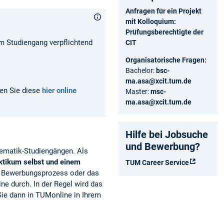
Anfragen für ein Projekt
mit Kolloquium:
Prüfungsberechtigte der
m Studiengang verpflichtend
CIT
Organisatorische Fragen:
Bachelor:
bsc-
ma.asa@xcit.tum.de
nen Sie diese
hier online
Master:
msc-
ma.asa@xcit.tum.de
Hilfe bei Jobsuche
und Bewerbung?
ematik-Studiengängen. Als
aktikum selbst und einem
TUM Career Service
 Bewerbungs­prozess oder das
ne durch. In der Regel wird das
Sie dann in TUMonline in Ihrem