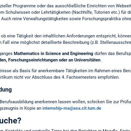
ller Programme oder das aus­schließ­li­che Einrichten von Webseit
 Schulwissen oder Lehrtätigkeiten (Nachhilfe, Tutorien etc.) für d
 Auch reine Verwaltungstätigkeiten sowie Forschungspraktika ohne 
, ob eine Tätigkeit den inhaltlichen Anforderungen entspricht, könn
m Fall eine möglichst detaillierte Beschreibung (z.B. Stellenausschr
nganges
Mathematics in Science and Engineering
dürfen das Berufs
rden, Forschungseinrichtungen oder an Universitäten
.
nisse als Basis für anerkennbare Tätigkeiten im Rahmen eines Beru
aktikum nicht vor Abschluss des 4. Fachsemesters empfohlen.
ldung
erufsausbildung anerkennen lassen wollen, schicken Sie zur Prüfun
ngszeugnis in Kopie an
internship-ma@asa.cit.tum.de
suche?