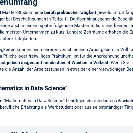
denumfang
nd Master-Studium eine
berufspraktische Tätigkeit
jeweils im Umfan
er bei Beschäftigungen in Teilzeit). Darüber hinausgehende Beschä
ende auch in einem später folgenden Masterstudium anerkennen las
 die meisten Unternehmen zu kurz. Längere Zeiträume erhöhen die E
antere Tätigkeiten.
gkeiten können bei mehreren verschiedenen Arbeitgebern in Voll- od
a Pflicht- oder freiwilliges Praktikum, ist für die Anerkennung unerh
sst jedoch insgesamt mindestens 4 Wochen in Vollzeit.
Wenn Sie Ih
e die Anzahl der Arbeitsstunden in etwa der einer vierwöchigen Bes
hematics in Data Science"
 "Mathematics in Data Science" benötigen ein mindestens
6-wöchi
erufliche Erfahrung als Werkstudent oder aus selbstständiger Täti