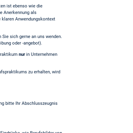
en ist ebenso wie die
ie Anerkennung als
klaren An­wen­dungs­kon­text
en Sie sich gerne an uns wenden.
eibung oder -angebot).
praktikum
nur
in Unternehmen
fspraktikums zu erhalten, wird
g bitte Ihr Abschlusszeugnis