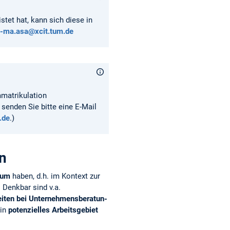
et hat, kann sich diese in
-ma.asa@xcit.tum.de
mmatrikulation
senden Sie bitte eine E-Mail
.de
.)
n
ium
haben, d.h. im Kontext zur
 Denkbar sind v.a.
iten bei Un­ter­neh­mens­be­ra­tun­
ein
potenzielles Arbeitsgebiet