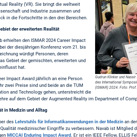
ual Reality (VR). Sie bringt die weltweit
senschaft und Industrie zusammen und
k in die Fortschritte in den drei Bereichen.
biet der erweiterten Realität
b erhielten den ISMAR 2024 Career Impact
ei der diesjährigen Konferenz vom 21. bis
zeichnung würdigt Personen, deren
as Gebiet der gemischten, erweiterten und
einflusst hat.
Gudrun Klinker und Nassir
eer Impact Award jährlich an eine Person
des International Sympos
hr zwei Preise sind und beide an die TUM
(ISMAR) 2024. Foto: Prof. 
tion and Technology gehen, unterstreicht die
ehre auf dem Gebiet der Augmented Reality im Department of Comp
ät in Medizin und Alltag
aber des
Lehrstuhls für Informatikanwendungen in der Medizin
an der
 Qualität medizinischer Eingriffe zu verbessern. Navab ist Mitglied 
igen
MICCAI Enduring Impact Award
. Er ist ein IEEE Fellow, ELLIS Fe